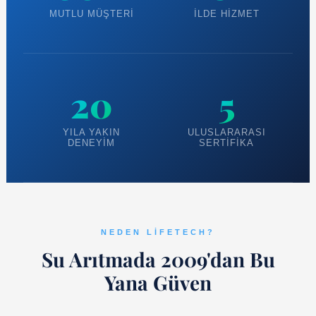
MUTLU MÜŞTERI
İLDE HIZMET
20
5
YILA YAKIN
ULUSLARARASI
DENEYIM
SERTIFIKA
NEDEN LIFETECH?
Su Arıtmada 2009'dan Bu
Yana Güven