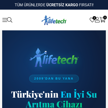
TÜM ÜRÜNLERDE
ÜCRETSİZ KARGO
FIRSATI!
0
0
2009'DAN BU YANA
Türkiye'nin
En İyi Su
Arıtma Cihazı