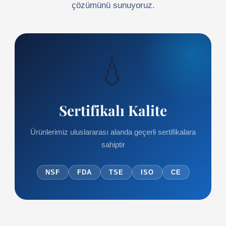
çözümünü sunuyoruz.
💧
Sertifikalı Kalite
Ürünlerimiz uluslararası alanda geçerli sertifikalara
sahiptir
NSF
FDA
TSE
ISO
CE