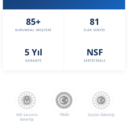
85+
81
KURUMSAL MÜŞTERI
İLDE SERVIS
5 Yıl
NSF
GARANTI
SERTIFIKALI
Milli Savunma
TBMM
Dışişleri Bakanlığı
Bakanlığı