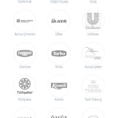
Gülermak
Söğüt İnşaat
İçtaş
Bursa Çimento
Ülker
Unilever
Danone
Torku
Konya Şeker
Türkşeker
Komili
Türk Tuborg