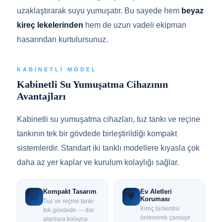
uzaklaştırarak suyu yumuşatır. Bu sayede hem
beyaz
kireç lekelerinden
hem de uzun vadeli ekipman
hasarından kurtulursunuz.
KABINETLI MODEL
Kabinetli Su Yumuşatma Cihazının
Avantajları
Kabinetli su yumuşatma cihazları, tuz tankı ve reçine
tankının tek bir gövdede birleştirildiği kompakt
sistemlerdir. Standart iki tanklı modellere kıyasla çok
daha az yer kaplar ve kurulum kolaylığı sağlar.
Kompakt Tasarım
Ev Aletleri
🛡️
📐
Koruması
Tuz ve reçine tankı
Kireç birikintisi
tek gövdede — dar
önlenerek çamaşır
alanlara kolayca