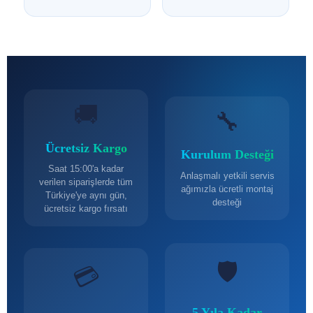
🚚
🔧
Ücretsiz Kargo
Kurulum Desteği
Saat 15:00'a kadar
Anlaşmalı yetkili servis
verilen siparişlerde tüm
ağımızla ücretli montaj
Türkiye'ye aynı gün,
desteği
ücretsiz kargo fırsatı
🛡️
💳
5 Yıla Kadar