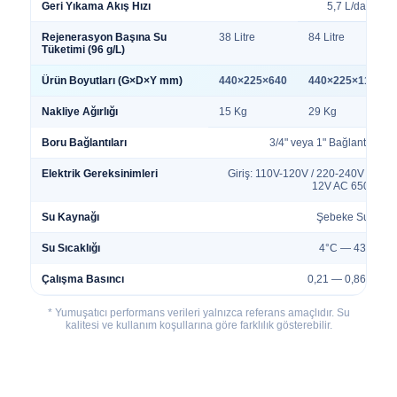
Geri Yıkama Akış Hızı
5,7 L/dak
Rejenerasyon Başına Su
38 Litre
84 Litre
Tüketimi (96 g/L)
Ürün Boyutları (G×D×Y mm)
440×225×640
440×225×1110
Nakliye Ağırlığı
15 Kg
29 Kg
Boru Bağlantıları
3/4" veya 1" Bağlantı Seçe
Elektrik Gereksinimleri
Giriş: 110V-120V / 220-240V AC 50
12V AC 650mA
Su Kaynağı
Şebeke Suyu
Su Sıcaklığı
4°C — 43°C
Çalışma Basıncı
0,21 — 0,86 Mpa
* Yumuşatıcı performans verileri yalnızca referans amaçlıdır. Su
kalitesi ve kullanım koşullarına göre farklılık gösterebilir.