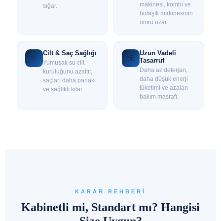
makinesi, kombi ve
sığar.
bulaşık makinesinin
ömrü uzar.
Cilt & Saç Sağlığı
Uzun Vadeli
💰
✨
Tasarruf
Yumuşak su cilt
Daha az deterjan,
kuruluğunu azaltır,
daha düşük enerji
saçları daha parlak
tüketimi ve azalan
ve sağlıklı kılar.
bakım masrafı.
KARAR REHBERI
Kabinetli mi, Standart mı? Hangisi