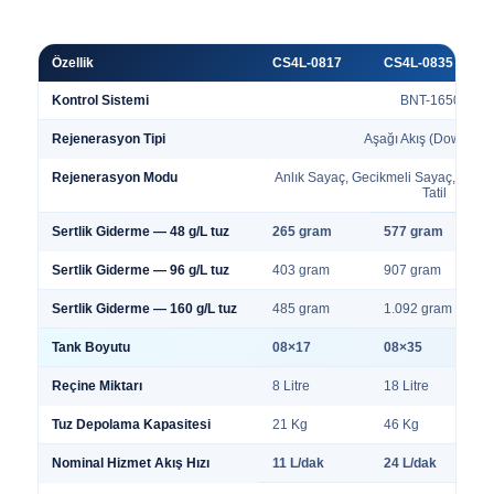
Özellik
CS4L-0817
CS4L-0835
Kontrol Sistemi
BNT-1650F
Rejenerasyon Tipi
Aşağı Akış (Down Flo
Rejenerasyon Modu
Anlık Sayaç, Gecikmeli Sayaç, Sayaç
Tatil
Sertlik Giderme — 48 g/L tuz
265 gram
577 gram
Sertlik Giderme — 96 g/L tuz
403 gram
907 gram
Sertlik Giderme — 160 g/L tuz
485 gram
1.092 gram
Tank Boyutu
08×17
08×35
Reçine Miktarı
8 Litre
18 Litre
Tuz Depolama Kapasitesi
21 Kg
46 Kg
Nominal Hizmet Akış Hızı
11 L/dak
24 L/dak