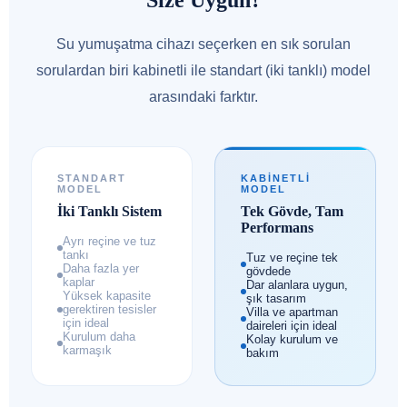
Size Uygun?
Su yumuşatma cihazı seçerken en sık sorulan
sorulardan biri kabinetli ile standart (iki tanklı) model
arasındaki farktır.
STANDART
KABINETLI
MODEL
MODEL
İki Tanklı Sistem
Tek Gövde, Tam
Performans
Ayrı reçine ve tuz
tankı
Tuz ve reçine tek
Daha fazla yer
gövdede
kaplar
Dar alanlara uygun,
Yüksek kapasite
şık tasarım
gerektiren tesisler
Villa ve apartman
için ideal
daireleri için ideal
Kurulum daha
Kolay kurulum ve
karmaşık
bakım