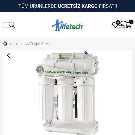
TÜM ÜRÜNLERDE
ÜCRETSİZ KARGO
FIRSATI!
0
0
400 Gpd Direkt Akış Su Arıtma Cihazı