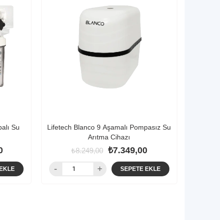
palı Su
Lifetech Blanco 9 Aşamalı Pompasız Su
Arıtma Cihazı
0
₺7.349,00
₺8.249,00
EKLE
SEPETE EKLE