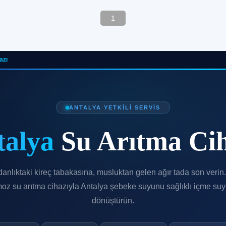
1
azı
ANTALYA YETKILI SERVIS
talya
Su Arıtma Cih
anlıktaki kireç tabakasına, musluktan gelen ağır tada son verin.
oz su arıtma cihazıyla Antalya şebeke suyunu sağlıklı içme su
dönüştürün.