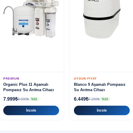
PREMIUM
UYGUN FIYAT
Organic Plus 11 Aşamalı
Blanco 9 Aşamalı Pompasız
Pompasız Su Arıtma Cihazı
Su Arıtma Cihazı
7.999₺
6.449₺
8.999₺
7.299₺
%11
%12
İncele
İncele