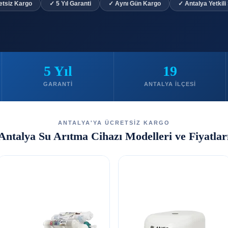
etsiz Kargo
✓ 5 Yıl Garanti
✓ Aynı Gün Kargo
✓ Antalya Yetkili
5 Yıl
19
GARANTI
ANTALYA İLÇESI
ANTALYA'YA ÜCRETSİZ KARGO
Antalya Su Arıtma Cihazı Modelleri ve Fiyatlar