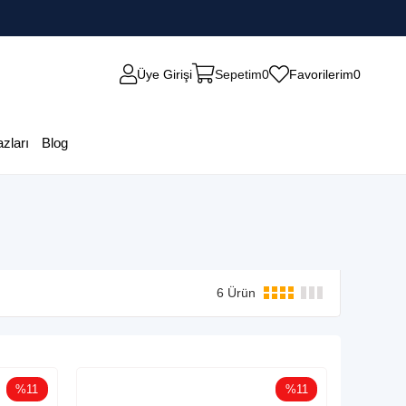
Üye Girişi
Sepetim
0
Favorilerim
0
zları
Blog
6 Ürün
%11
%11