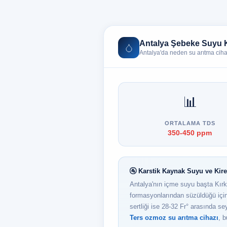
Antalya Şebeke Suyu Ka
Antalya'da neden su arıtma ciha
📊
ORTALAMA TDS
350-450 ppm
🚰 Karstik Kaynak Suyu ve Kir
Antalya'nın içme suyu başta Kırkg
formasyonlarından süzüldüğü içi
sertliği ise 28-32 Fr° arasında s
Ters ozmoz su arıtma cihazı
, b