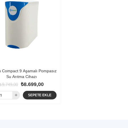
ch Compact 9 Aşamalı Pompasız
Su Arıtma Cihazı
₺8.699,00
₺9.749,00
SEPETE EKLE