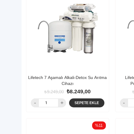
Lifetech 7 Aşamalı Alkali-Detox Su Arıtma
Life
Cihazı
P
₺8.249,00
₺9.249,00
SEPETE EKLE
%11