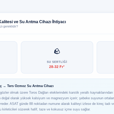
litesi ve Su Arıtma Cihazı İhtiyacı
zı gereklidir?
🪨
SU SERTLIĞI
28-32 Fr°
eç → Ters Ozmoz Su Arıtma Cihazı
özler olmak üzere Toros Dağları eteklerindeki karstik yeraltı kaynaklarından 
n doğal olarak yüksek kalsiyum ve magnezyum içerir; şebeke suyunun ortal
eyreder. ASAT günde 88 noktadan numune alarak kaliteyi izlese de kireç tadı ve
u kirleticileri süzerek hafif, taze ve kokusuz içme suyu sağlar.