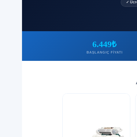
✓ Ücr
6.449₺
BAŞLANGIÇ FIYATI