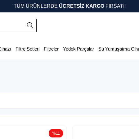
TÜM ÜRÜNLERDE
ÜCRETSİZ KARGO
FIRSATI!
Cihazı
Filtre Setleri
Filtreler
Yedek Parçalar
Su Yumuşatma Ciha
%11