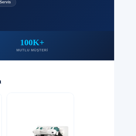
 Servis
100K+
MUTLU MÜŞTERI
ı