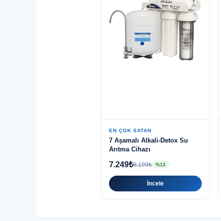
EN ÇOK SATAN
7 Aşamalı Alkali-Detox Su
Arıtma Cihazı
7.249₺
8.199₺
%12
İncele