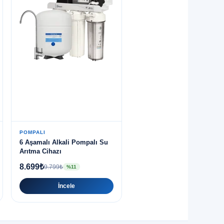
POMPALI
6 Aşamalı Alkali Pompalı Su
Arıtma Cihazı
8.699₺
9.799₺
%11
İncele