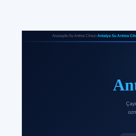
Anasayfa
›
Su Arıtma Cihazı
›
Antalya Su Arıtma Cih
An
Çayd
ozm