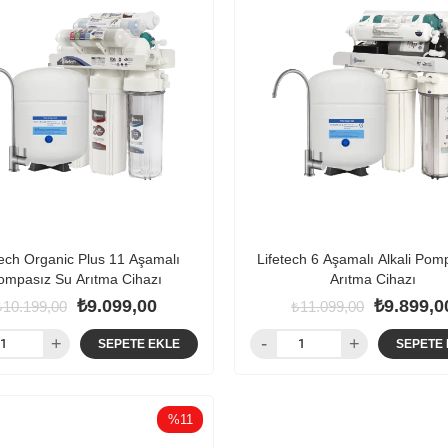
tech Organic Plus 11 Aşamalı
Lifetech 6 Aşamalı Alkali Pom
ompasız Su Arıtma Cihazı
Arıtma Cihazı
₺9.099,00
₺9.899,0
₺10.199,00
₺11.099,00
SEPETE EKLE
SEPETE 
%11