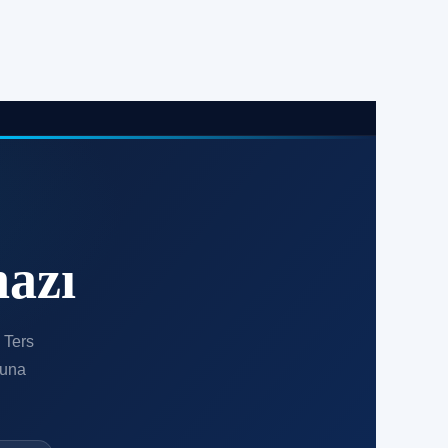
azı
 Ters
yuna