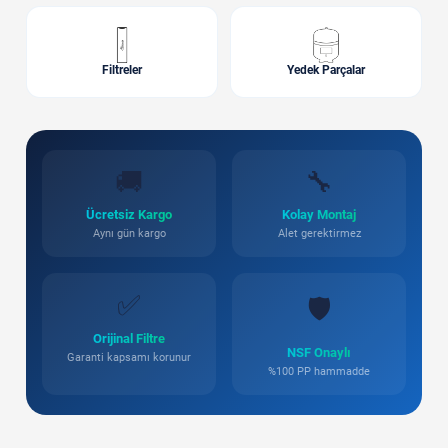
Filtreler
Yedek Parçalar
🚚
🔧
Ücretsiz Kargo
Kolay Montaj
Aynı gün kargo
Alet gerektirmez
✅
🛡️
Orijinal Filtre
NSF Onaylı
Garanti kapsamı korunur
%100 PP hammadde