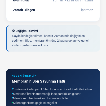
Uyumluluk
Tüm açık kasa RO cihazları
Zararlı Bileşen
İçermez
🔄 Değişim Takvimi
6 ayda bir değiştirilmesi önerilir. Zamanında değiştirilen
sediment filtre, membran ömrünü 2 katına çıkarır ve genel
sistem performansını korur.
NEDEN ÖNEMLI?
Membranın Son Savunma Hattı
1 mikrona kadar partikülleri tutar — en ince kirleticileri süzer
5 mikron filtrenin tutamadığı ince partikülleri giderir
Membran filtrenin erken tıkanmasını önler
Mikroorganizma geçişini engeller