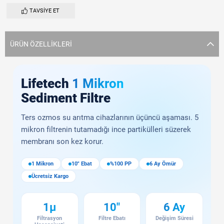
TAVSIYE ET
ÜRÜN ÖZELLIKLERI
Lifetech
1 Mikron
Sediment Filtre
Ters ozmos su arıtma cihazlarının üçüncü aşaması. 5
mikron filtrenin tutamadığı ince partikülleri süzerek
membranı son kez korur.
1 Mikron
10" Ebat
%100 PP
6 Ay Ömür
Ücretsiz Kargo
1µ
10"
6 Ay
Filtrasyon
Filtre Ebatı
Değişim Süresi