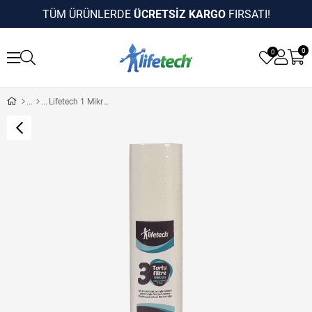
TÜM ÜRÜNLERDE
ÜCRETSİZ KARGO
FIRSATI!
0
0
Lifetech 1 Mikron Sediment Filtre