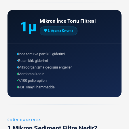
Mikron İnce Tortu Filtresi
1µ
🛡️ 3. Aşama Koruma
İnce tortu ve partikül giderimi
Bulanıklık giderimi
Mikroorganizma geçişini engeller
Membranı korur
%100 polipropilen
NSF onaylı hammadde
ÜRÜN HAKKINDA
1 Mikron Sediment Filtre Nedir?