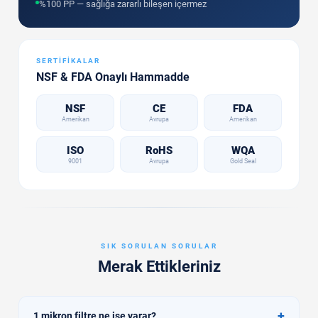
%100 PP — sağlığa zararlı bileşen içermez
SERTIFIKALAR
NSF & FDA Onaylı Hammadde
NSF
CE
FDA
Amerikan
Avrupa
Amerikan
ISO
RoHS
WQA
9001
Avrupa
Gold Seal
SIK SORULAN SORULAR
Merak Ettikleriniz
+
1 mikron filtre ne işe yarar?