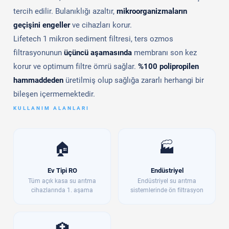
tercih edilir. Bulanıklığı azaltır,
mikroorganizmaların
geçişini engeller
ve cihazları korur.
Lifetech 1 mikron sediment filtresi, ters ozmos
filtrasyonunun
üçüncü aşamasında
membranı son kez
korur ve optimum filtre ömrü sağlar.
%100 polipropilen
hammaddeden
üretilmiş olup sağlığa zararlı herhangi bir
bileşen içermemektedir.
KULLANIM ALANLARI
🏠
🏭
Ev Tipi RO
Endüstriyel
Tüm açık kasa su arıtma
Endüstriyel su arıtma
cihazlarında 1. aşama
sistemlerinde ön filtrasyon