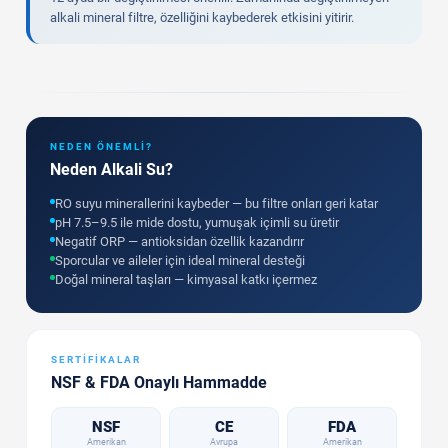
alkali mineral filtre, özelliğini kaybederek etkisini yitirir.
NEDEN ÖNEMLI?
Neden Alkali Su?
RO suyu minerallerini kaybeder — bu filtre onları geri katar
pH 7.5–9.5 ile mide dostu, yumuşak içimli su üretir
Negatif ORP — antioksidan özellik kazandırır
Sporcular ve aileler için ideal mineral desteği
Doğal mineral taşları — kimyasal katkı içermez
SERTIFIKALAR
NSF & FDA Onaylı Hammadde
NSF
CE
FDA
Amerikan
Avrupa
Amerikan