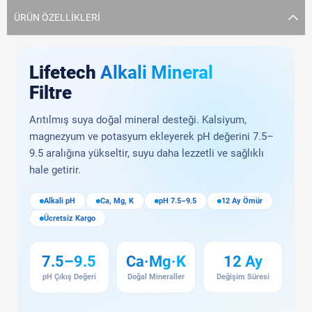
ÜRÜN ÖZELLIKLERI
Lifetech
Alkali Mineral
Filtre
Arıtılmış suya doğal mineral desteği. Kalsiyum,
magnezyum ve potasyum ekleyerek pH değerini 7.5–
9.5 aralığına yükseltir, suyu daha lezzetli ve sağlıklı
hale getirir.
Alkali pH
Ca, Mg, K
pH 7.5–9.5
12 Ay Ömür
Ücretsiz Kargo
7.5–9.5
Ca·Mg·K
12 Ay
pH Çıkış Değeri
Doğal Mineraller
Değişim Süresi