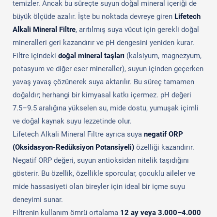
temizler. Ancak bu süreçte suyun doğal mineral içeriği de
büyük ölçüde azalır. İşte bu noktada devreye giren
Lifetech
Alkali Mineral Filtre
, arıtılmış suya vücut için gerekli doğal
mineralleri geri kazandırır ve pH dengesini yeniden kurar.
Filtre içindeki
doğal mineral taşları
(kalsiyum, magnezyum,
potasyum ve diğer eser mineraller), suyun içinden geçerken
yavaş yavaş çözünerek suya aktarılır. Bu süreç tamamen
doğaldır; herhangi bir kimyasal katkı içermez. pH değeri
7.5–9.5 aralığına yükselen su, mide dostu, yumuşak içimli
ve doğal kaynak suyu lezzetinde olur.
Lifetech Alkali Mineral Filtre ayrıca suya
negatif ORP
(Oksidasyon-Redüksiyon Potansiyeli)
özelliği kazandırır.
Negatif ORP değeri, suyun antioksidan nitelik taşıdığını
gösterir. Bu özellik, özellikle sporcular, çocuklu aileler ve
mide hassasiyeti olan bireyler için ideal bir içme suyu
deneyimi sunar.
Filtrenin kullanım ömrü ortalama
12 ay veya 3.000–4.000