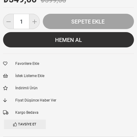
₺599,00
Favorilere Ekle
İstek Listeme Ekle
İndirimli Ürün
Fiyat Düşünce Haber Ver
Kargo Bedava
TAVSIYE ET