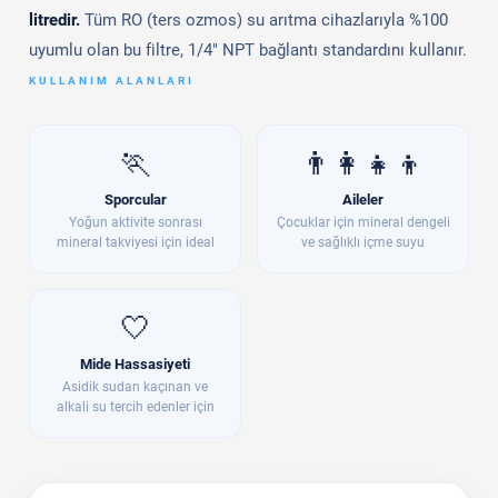
litredir.
Tüm RO (ters ozmos) su arıtma cihazlarıyla %100
uyumlu olan bu filtre, 1/4" NPT bağlantı standardını kullanır.
KULLANIM ALANLARI
🏃
👨‍👩‍👧‍👦
Sporcular
Aileler
Yoğun aktivite sonrası
Çocuklar için mineral dengeli
mineral takviyesi için ideal
ve sağlıklı içme suyu
🤍
Mide Hassasiyeti
Asidik sudan kaçınan ve
alkali su tercih edenler için