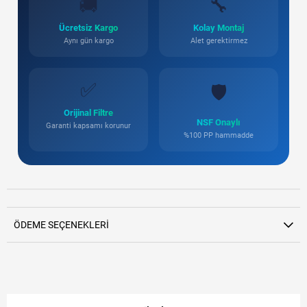
🚚
🔧
Ücretsiz Kargo
Kolay Montaj
Aynı gün kargo
Alet gerektirmez
✅
🛡️
Orijinal Filtre
NSF Onaylı
Garanti kapsamı korunur
%100 PP hammadde
ÖDEME SEÇENEKLERI