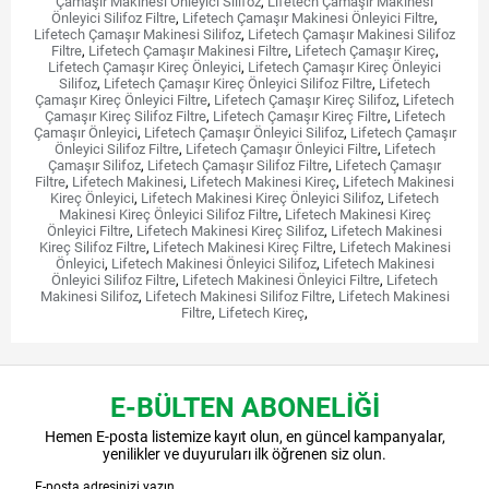
Çamaşır Makinesi Önleyici Silifoz
,
Lifetech Çamaşır Makinesi
Önleyici Silifoz Filtre
,
Lifetech Çamaşır Makinesi Önleyici Filtre
,
Lifetech Çamaşır Makinesi Silifoz
,
Lifetech Çamaşır Makinesi Silifoz
Filtre
,
Lifetech Çamaşır Makinesi Filtre
,
Lifetech Çamaşır Kireç
,
Lifetech Çamaşır Kireç Önleyici
,
Lifetech Çamaşır Kireç Önleyici
Silifoz
,
Lifetech Çamaşır Kireç Önleyici Silifoz Filtre
,
Lifetech
Çamaşır Kireç Önleyici Filtre
,
Lifetech Çamaşır Kireç Silifoz
,
Lifetech
Çamaşır Kireç Silifoz Filtre
,
Lifetech Çamaşır Kireç Filtre
,
Lifetech
Çamaşır Önleyici
,
Lifetech Çamaşır Önleyici Silifoz
,
Lifetech Çamaşır
Önleyici Silifoz Filtre
,
Lifetech Çamaşır Önleyici Filtre
,
Lifetech
Çamaşır Silifoz
,
Lifetech Çamaşır Silifoz Filtre
,
Lifetech Çamaşır
Filtre
,
Lifetech Makinesi
,
Lifetech Makinesi Kireç
,
Lifetech Makinesi
Kireç Önleyici
,
Lifetech Makinesi Kireç Önleyici Silifoz
,
Lifetech
Makinesi Kireç Önleyici Silifoz Filtre
,
Lifetech Makinesi Kireç
Önleyici Filtre
,
Lifetech Makinesi Kireç Silifoz
,
Lifetech Makinesi
Kireç Silifoz Filtre
,
Lifetech Makinesi Kireç Filtre
,
Lifetech Makinesi
Önleyici
,
Lifetech Makinesi Önleyici Silifoz
,
Lifetech Makinesi
Önleyici Silifoz Filtre
,
Lifetech Makinesi Önleyici Filtre
,
Lifetech
Makinesi Silifoz
,
Lifetech Makinesi Silifoz Filtre
,
Lifetech Makinesi
Filtre
,
Lifetech Kireç
,
E-BÜLTEN ABONELİĞİ
Hemen E-posta listemize kayıt olun, en güncel kampanyalar,
yenilikler ve duyuruları ilk öğrenen siz olun.
Gönder