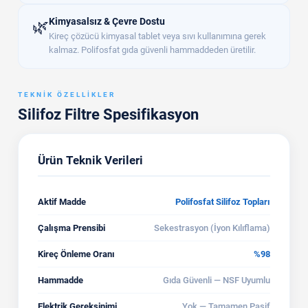
Kimyasalsız & Çevre Dostu
🌿
Kireç çözücü kimyasal tablet veya sıvı kullanımına gerek
kalmaz. Polifosfat gıda güvenli hammaddeden üretilir.
TEKNIK ÖZELLIKLER
Silifoz Filtre Spesifikasyon
Ürün Teknik Verileri
Aktif Madde
Polifosfat Silifoz Topları
Çalışma Prensibi
Sekestrasyon (İyon Kılıflama)
Kireç Önleme Oranı
%98
Hammadde
Gıda Güvenli — NSF Uyumlu
Elektrik Gereksinimi
Yok — Tamamen Pasif