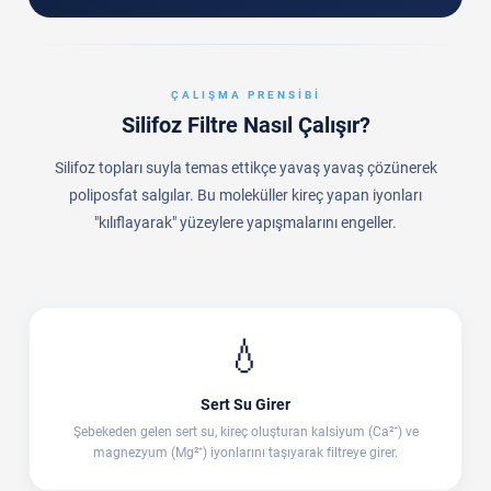
ÇALIŞMA PRENSIBI
Silifoz Filtre Nasıl Çalışır?
Silifoz topları suyla temas ettikçe yavaş yavaş çözünerek
poliposfat salgılar. Bu moleküller kireç yapan iyonları
"kılıflayarak" yüzeylere yapışmalarını engeller.
💧
Sert Su Girer
Şebekeden gelen sert su, kireç oluşturan kalsiyum (Ca²⁺) ve
magnezyum (Mg²⁺) iyonlarını taşıyarak filtreye girer.