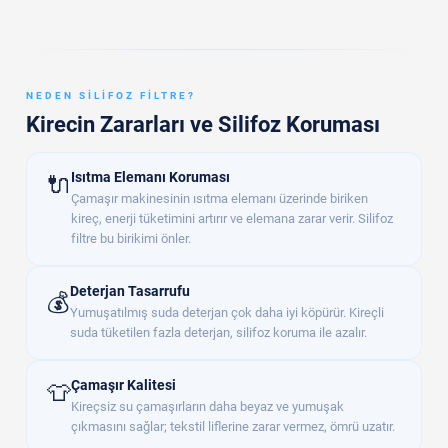
NEDEN SILIFOZ FILTRE?
Kirecin Zararları ve Silifoz Koruması
Isıtma Elemanı Koruması
🔌
Çamaşır makinesinin ısıtma elemanı üzerinde biriken
kireç, enerji tüketimini artırır ve elemana zarar verir. Silifoz
filtre bu birikimi önler.
Deterjan Tasarrufu
💰
Yumuşatılmış suda deterjan çok daha iyi köpürür. Kireçli
suda tüketilen fazla deterjan, silifoz koruma ile azalır.
Çamaşır Kalitesi
👕
Kireçsiz su çamaşırların daha beyaz ve yumuşak
çıkmasını sağlar; tekstil liflerine zarar vermez, ömrü uzatır.