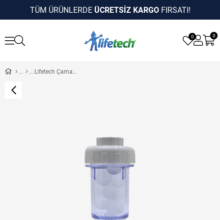
TÜM ÜRÜNLERDE
ÜCRETSİZ KARGO
FIRSATI!
0
0
Lifetech Çamaşır Makinesi Kireç Önleyici Silifoz Filtre