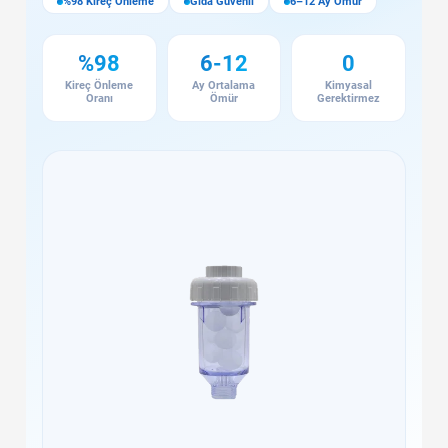
%98 Kireç Önleme
Gıda Güvenli
6–12 Ay Ömür
%98
6-12
0
Kireç Önleme
Ay Ortalama
Kimyasal
Oranı
Ömür
Gerektirmez