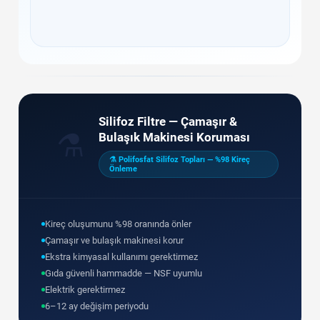
Silifoz Filtre — Çamaşır &
⚗️
Bulaşık Makinesi Koruması
⚗️ Polifosfat Silifoz Topları — %98 Kireç
Önleme
Kireç oluşumunu %98 oranında önler
Çamaşır ve bulaşık makinesi korur
Ekstra kimyasal kullanımı gerektirmez
Gıda güvenli hammadde — NSF uyumlu
Elektrik gerektirmez
6–12 ay değişim periyodu