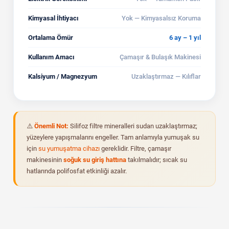
Kimyasal İhtiyacı
Yok — Kimyasalsız Koruma
Ortalama Ömür
6 ay – 1 yıl
Kullanım Amacı
Çamaşır & Bulaşık Makinesi
Kalsiyum / Magnezyum
Uzaklaştırmaz — Kılıflar
⚠️
Önemli Not:
Silifoz filtre mineralleri sudan uzaklaştırmaz;
yüzeylere yapışmalarını engeller. Tam anlamıyla yumuşak su
için
su yumuşatma cihazı
gereklidir. Filtre, çamaşır
makinesinin
soğuk su giriş hattına
takılmalıdır; sıcak su
hatlarında polifosfat etkinliği azalır.