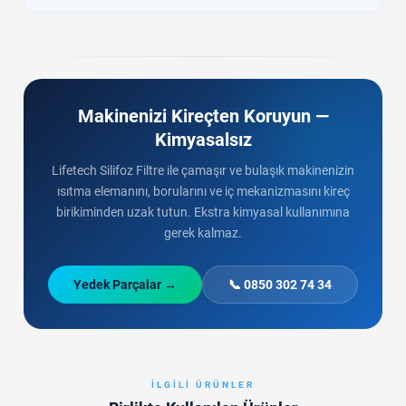
Makinenizi Kireçten Koruyun —
Kimyasalsız
Lifetech Silifoz Filtre ile çamaşır ve bulaşık makinenizin
ısıtma elemanını, borularını ve iç mekanizmasını kireç
birikiminden uzak tutun. Ekstra kimyasal kullanımına
gerek kalmaz.
Yedek Parçalar →
📞 0850 302 74 34
İLGILI ÜRÜNLER