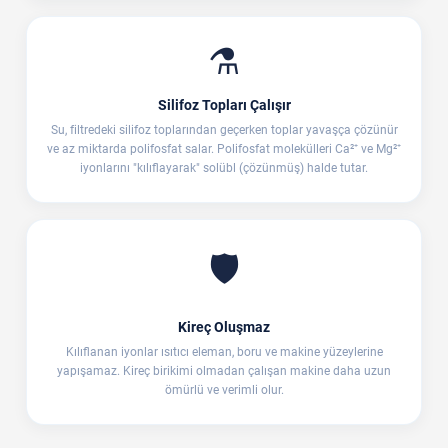
⚗️
Silifoz Topları Çalışır
Su, filtredeki silifoz toplarından geçerken toplar yavaşça çözünür
ve az miktarda polifosfat salar. Polifosfat molekülleri Ca²⁺ ve Mg²⁺
iyonlarını "kılıflayarak" solübl (çözünmüş) halde tutar.
🛡️
Kireç Oluşmaz
Kılıflanan iyonlar ısıtıcı eleman, boru ve makine yüzeylerine
yapışamaz. Kireç birikimi olmadan çalışan makine daha uzun
ömürlü ve verimli olur.