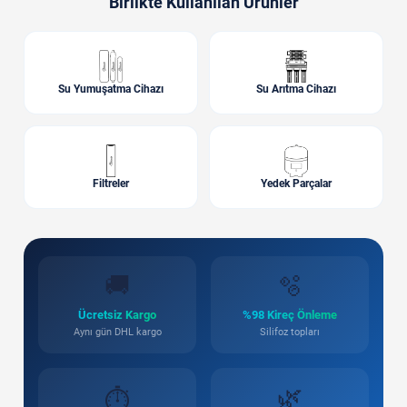
Birlikte Kullanılan Ürünler
Su Yumuşatma Cihazı
Su Arıtma Cihazı
Filtreler
Yedek Parçalar
🚚
🫧
Ücretsiz Kargo
%98 Kireç Önleme
Aynı gün DHL kargo
Silifoz topları
🌿
⏱️