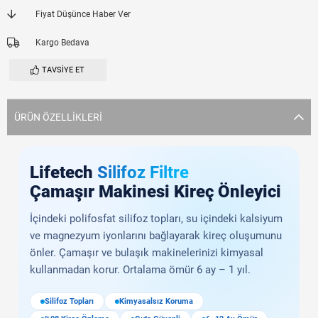
Fiyat Düşünce Haber Ver
Kargo Bedava
TAVSIYE ET
ÜRÜN ÖZELLIKLERI
Lifetech
Silifoz Filtre
Çamaşır Makinesi Kireç Önleyici
İçindeki polifosfat silifoz topları, su içindeki kalsiyum
ve magnezyum iyonlarını bağlayarak kireç oluşumunu
önler. Çamaşır ve bulaşık makinelerinizi kimyasal
kullanmadan korur. Ortalama ömür 6 ay – 1 yıl.
Silifoz Topları
Kimyasalsız Koruma