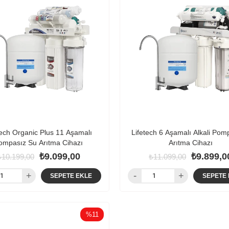
tech Organic Plus 11 Aşamalı
Lifetech 6 Aşamalı Alkali Pom
ompasız Su Arıtma Cihazı
Arıtma Cihazı
₺9.099,00
₺9.899,0
₺10.199,00
₺11.099,00
SEPETE EKLE
SEPETE 
%11