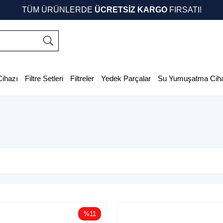
TÜM ÜRÜNLERDE
ÜCRETSİZ KARGO
FIRSATI!
Cihazı
Filtre Setleri
Filtreler
Yedek Parçalar
Su Yumuşatma Ciha
%11