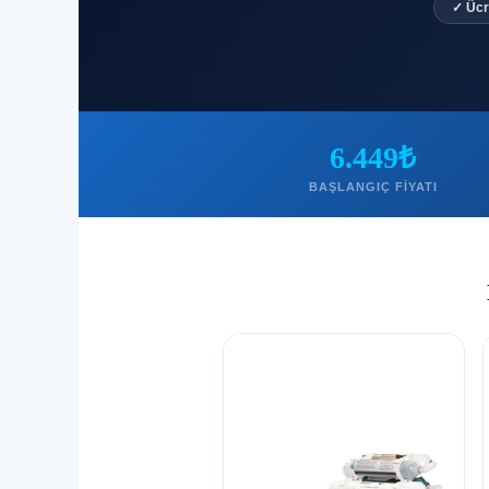
✓ Ücr
6.449₺
BAŞLANGIÇ FIYATI