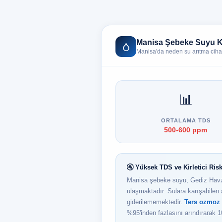
Manisa Şebeke Suyu Kal
Manisa'da neden su arıtma cihaz
📊
ORTALAMA TDS
500-600 ppm
🚰 Yüksek TDS ve Kirletici Ri
Manisa şebeke suyu, Gediz Havzas
ulaşmaktadır. Sulara karışabilen a
giderilememektedir.
Ters ozmoz 
%95'inden fazlasını arındırarak 1