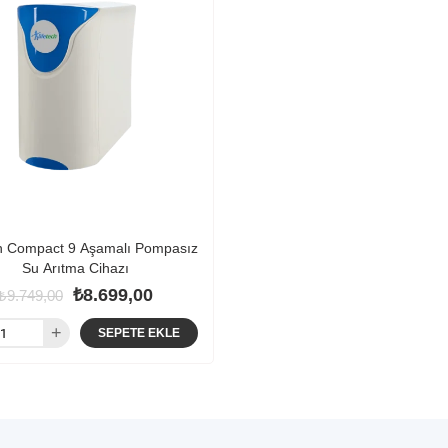
ch Compact 9 Aşamalı Pompasız
Su Arıtma Cihazı
₺8.699,00
₺9.749,00
SEPETE EKLE