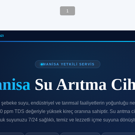
1
zı
MANISA YETKILI SERVIS
nisa
Su Arıtma Cih
şebeke suyu, endüstriyel ve tarımsal faaliyetlerin yoğunluğu n
 ppm TDS değeriyle yüksek kireç oranına sahiptir. Su arıtma ci
uk suyunuzu 7/24 sağlıklı, temiz ve lezzetli içme suyuna dönüşt