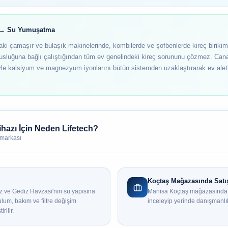
ı → Su Yumuşatma
daki çamaşır ve bulaşık makinelerinde, kombilerde ve şofbenlerde kireç birikim
sluğuna bağlı çalıştığından tüm ev genelindeki kireç sorununu çözmez. Cana
le kalsiyum ve magnezyum iyonlarını bütün sistemden uzaklaştırarak ev aletler
hazı İçin Neden Lifetech?
 markası
Koçtaş Mağazasında Satı
ız ve Gediz Havzası'nın su yapısına
Manisa Koçtaş mağazasında Li
ulum, bakım ve filtre değişim
inceleyip yerinde danışmanlık 
rilir.