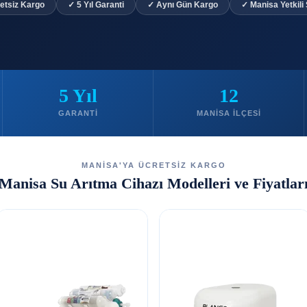
etsiz Kargo
✓ 5 Yıl Garanti
✓ Aynı Gün Kargo
✓ Manisa Yetkili
5 Yıl
12
GARANTI
MANISA İLÇESI
MANİSA'YA ÜCRETSİZ KARGO
Manisa Su Arıtma Cihazı Modelleri ve Fiyatlar