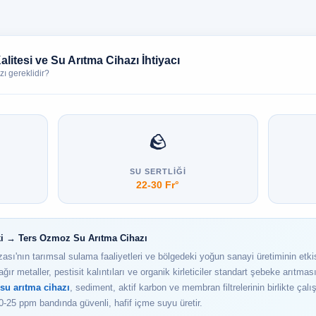
itesi ve Su Arıtma Cihazı İhtiyacı
ı gereklidir?
🪨
SU SERTLIĞI
22-30 Fr°
ski → Ters Ozmoz Su Arıtma Cihazı
ı'nın tarımsal sulama faaliyetleri ve bölgedeki yoğun sanayi üretiminin et
ğır metaller, pestisit kalıntıları ve organik kirleticiler standart şebeke arıtma
su arıtma cihazı
, sediment, aktif karbon ve membran filtrelerinin birlikte çalış
0-25 ppm bandında güvenli, hafif içme suyu üretir.