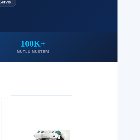
 Servis
100K+
MUTLU MÜŞTERI
ı