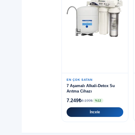
EN ÇOK SATAN
7 Aşamalı Alkali-Detox Su
Arıtma Cihazı
7.249₺
8.199₺
%12
İncele