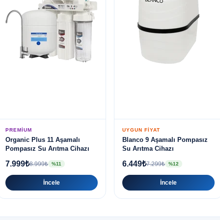
PREMIUM
UYGUN FIYAT
Organic Plus 11 Aşamalı
Blanco 9 Aşamalı Pompasız
Pompasız Su Arıtma Cihazı
Su Arıtma Cihazı
7.999₺
6.449₺
8.999₺
7.299₺
%11
%12
İncele
İncele