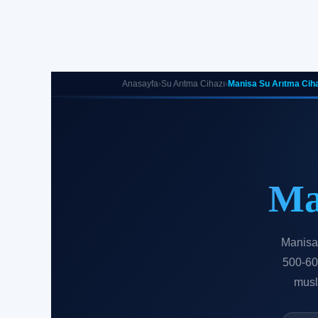
Anasayfa
›
Su Arıtma Cihazı
›
Manisa Su Arıtma Ciha
Ma
Manisa 
500-600
musl