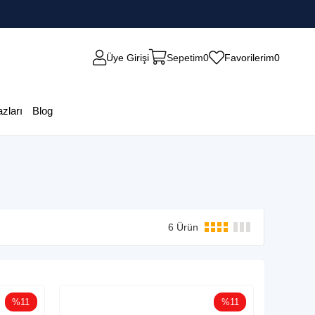
Üye Girişi
Sepetim
0
Favorilerim
0
zları
Blog
6 Ürün
%11
%11