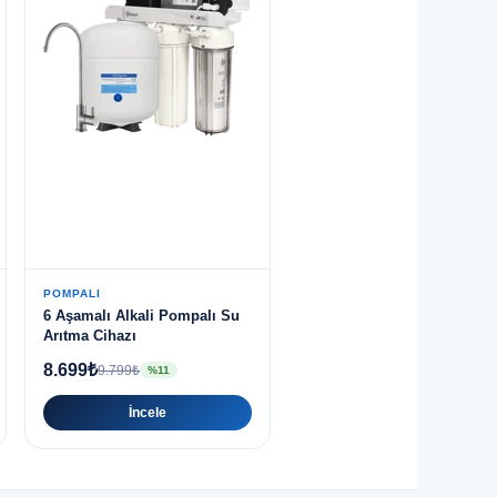
POMPALI
6 Aşamalı Alkali Pompalı Su
Arıtma Cihazı
8.699₺
9.799₺
%11
İncele