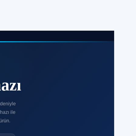
azı
edeniyle
hazı ile
ürün.