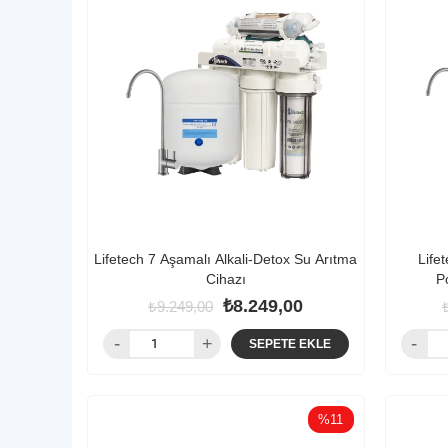
Lifetech 7 Aşamalı Alkali-Detox Su Arıtma
Life
Cihazı
P
₺8.249,00
₺9.249,00
SEPETE EKLE
%11