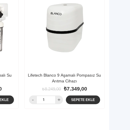
palı Su
Lifetech Blanco 9 Aşamalı Pompasız Su
Arıtma Cihazı
0
₺7.349,00
₺8.249,00
EKLE
SEPETE EKLE